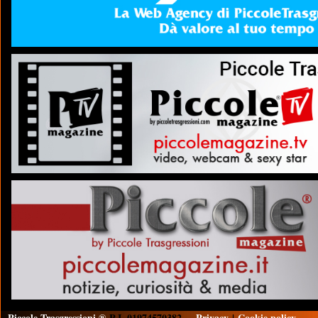
Piccole Trasgressioni ®
P.I. 01974570382
Privacy
|
Cookie policy